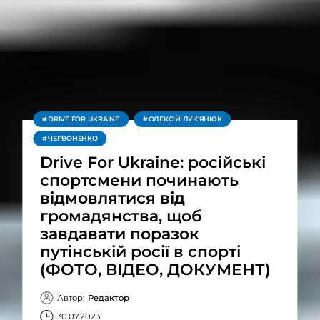
DRIVE FOR UKRAINE
ОЛЕКСІЙ ЛУК’ЯНЮК
ЧЕРВОНЕНКО
Drive For Ukraine: російські
спортсмени починають
відмовлятися від
громадянства, щоб
завдавати поразок
путінській росії в спорті
(ФОТО, ВІДЕО, ДОКУМЕНТ)
Автор:
Редактор
30.07.2023