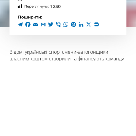
1 230
Переглянули:
Поширити:
Відомі українські спортсмени-автогонщики
власним коштом створили та фінансують команду
для виступу на етапах одного з провідних
ралійних чемпіонатів –
World Rally Championship
2 (WRC 2)
. Команда під назвою
“Drive For Ukraine”
покликана здійснювати промоцію України через
спорт та українські перемоги. Ініціатором
виступив відомий український автогонщик та
громадський діяч
Євген Червоненко
(володар
кубка Європи 2013 року, віцечемпіон трофея
Європи 2014 року).
До команди залучені зірки автоспорту світового