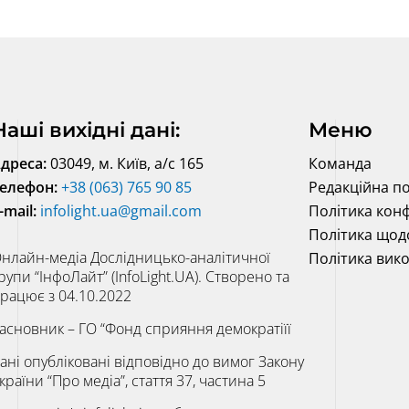
Наші вихідні дані:
Меню
дреса:
03049, м. Київ, а/с 165
Команда
елефон:
+38 (063) 765 90 85
Редакційна по
-mail:
infolight.ua@gmail.com
Політика конф
Політика щод
нлайн-медіа Дослідницько-аналітичної
Політика вик
рупи “ІнфоЛайт” (InfoLight.UA). Створено та
рацює з 04.10.2022
асновник – ГО “Фонд сприяння демократіїї
ані опубліковані відповідно до вимог Закону
країни “Про медіа”, стаття 37, частина 5