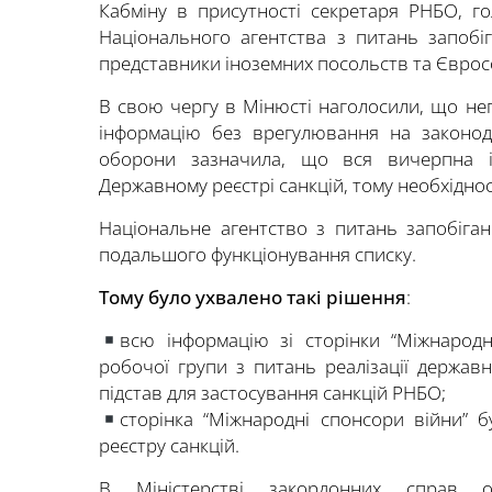
Кабміну в присутності секретаря РНБО, г
Національного агентства з питань запобіг
представники іноземних посольств та Єврос
В свою чергу в Мінюсті наголосили, що не
інформацію без врегулювання на законод
оборони зазначила, що вся вичерпна і
Державному реєстрі санкцій, тому необхіднос
Національне агентство з питань запобіган
подальшого функціонування списку.
Тому було ухвалено такі рішення
:
всю інформацію зі сторінки “Міжнародн
робочої групи з питань реалізації державн
підстав для застосування санкцій РНБО;
сторінка “Міжнародні спонсори війни” 
реєстру санкцій.
В Міністерстві закордонних справ о