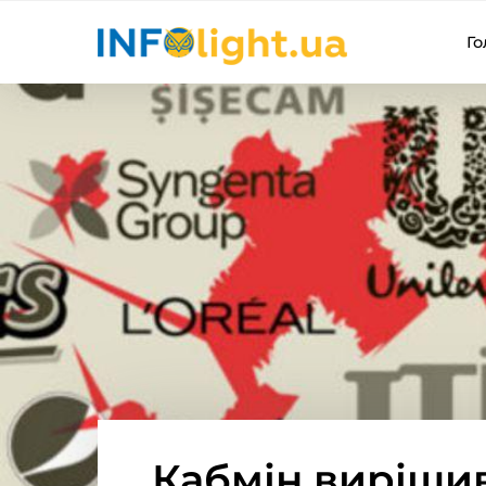
Го
Кабмін виріши