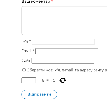
*
Ваш коментар
Ім'я
*
Email
*
Сайт
Зберегти моє ім'я, e-mail, та адресу сайт
+
8
=
15