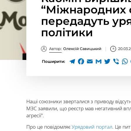
“Міжнародних с
передадуть уря
політики
Автор:
Олексій Савицький
20.03.
Поширити:
Наші союзники зверталися з приводу відсутн
МЗС заявили, що реєстр мав негативний впли
агресії”.
Про це повідомляє
Урядовий портал
. Це пи