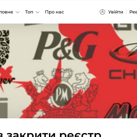
Увійти
Ре
ловне
Топ
Про нас
в закрити реєстр