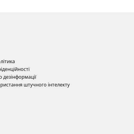
літика
іденційності
о дезінформації
ористання штучного інтелекту