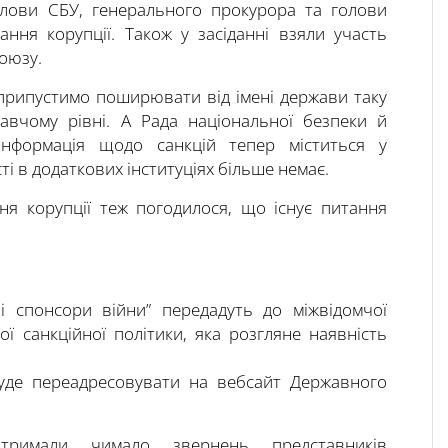
олови СБУ, генерального прокурора та голови
ання корупції. Також у засіданні взяли участь
оюзу.
припустимо поширювати від імені держави таку
авчому рівні. А Рада національної безпеки й
нформація щодо санкцій тепер міститься у
ті в додаткових інституціях більше немає.
ня корупції теж погодилося, що існує питання
і спонсори війни” передадуть до міжвідомчої
ої санкційної політики, яка розгляне наявність
буде переадресовувати на вебсайт Державного
тримали чимало звернень представників