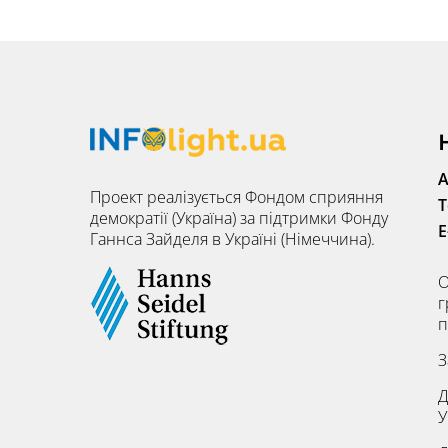
А
Проект реалізується Фондом сприяння
Т
демократії (Україна) за підтримки Фонду
E
Ганнса Зайделя в Україні (Німеччина).
О
г
п
З
Д
У