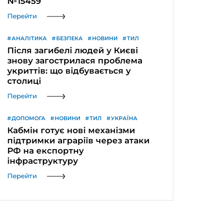
№15459
Перейти
АНАЛІТИКА
БЕЗПЕКА
НОВИНИ
ТИЛ
Після загибелі людей у Києві
знову загострилася проблема
укриттів: що відбувається у
столиці
Перейти
ДОПОМОГА
НОВИНИ
ТИЛ
УКРАЇНА
Кабмін готує нові механізми
підтримки аграріїв через атаки
РФ на експортну
інфраструктуру
Перейти