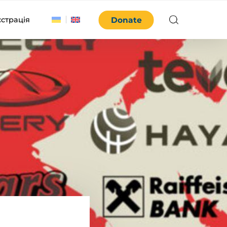
єстрація
Donate