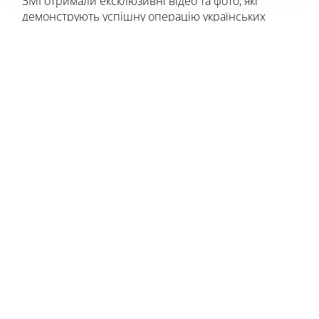
ЗМІ отримали ексклюзивні відео та фото, які
демонструють успішну операцію українських
спецпризначенців ГУР МОУ проти російських
військ у Сирії,
йдеться
в статті Kyiv Post.
За інформацією джерел видання у спецслужбах,
наприкінці липня 2024 року група “Хімік” здійснила
комплексний удар по позиціях окупаційних військ
РФ на аеродромі Кувейрес поблизу Алеппо. На
оприлюднених кадрах видно, як спочатку
знищується російський комплекс РЕБ, а потім
атакуються військові об’єкти на самому аеродромі.