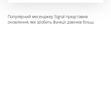
Популярний месенджер Signal представив
оновлення, яке зробить функції дзвінків більш
зручними та конкурентоспроможними із такими
платформами, як Zoom та Google Meet. Основна
новинка — можливість створювати лінки-
запрошення на дзвінки, які значно спрощують
процес організації зустрічей. Про це у своєму
Telegram-каналі повідомляє
Медіамейкер
.
Нові можливості:
Лінки на дзвінки.
Раніше для групових
викликів потрібно було створювати окремий
чат з усіма учасниками. Тепер достатньо
створити лінк у вкладці «Виклики». За
замовчуванням організатор має схвалювати
нових учасників, але цю функцію можна