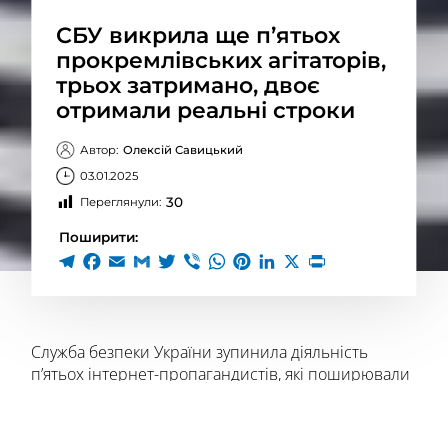
СБУ викрила ще п’ятьох
прокремлівських агітаторів,
трьох затримано, двоє
отримали реальні строки
Автор:
Олексій Савицький
03.01.2025
30
Переглянули:
Поширити:
Служба безпеки України зупинила діяльність
п’ятьох інтернет-пропагандистів, які поширювали
антиукраїнські наративи в різних регіонах країни.
Про це повідомила пресслужба СБУ