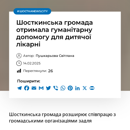
ШОСТКАNEWS.CITY
Шосткинська громада
отримала гуманітарну
допомогу для дитячої
лікарні
Автор:
Пушкарьова Світлана
14.02.2025
26
Переглянули:
Поширити:
Шосткинська громада розширює співпрацю з
громадськими організаціями задля
забезпечення гуманітарних потреб міста.