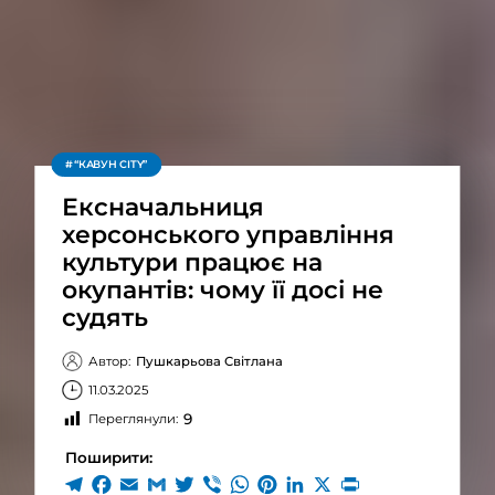
“КАВУН CITY”
Ексначальниця
херсонського управління
культури працює на
окупантів: чому її досі не
судять
Автор:
Пушкарьова Світлана
11.03.2025
9
Переглянули:
Поширити: