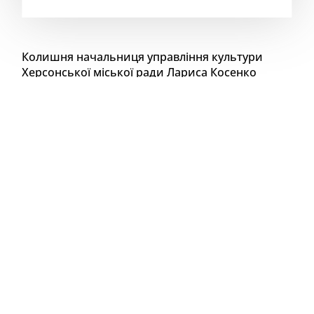
Колишня начальниця управління культури
Херсонської міської ради Лариса Косенко
продовжує працювати «заступницею міністра
культури» в окупованій частині Херсонської
області. Кавун.City розповідає, чому її досі не
судять, принаймні заочно.
Лариса Косенко, яка з 2011 до 2021 року
очолювала херсонське управління культури,
активно працює на росіян в окупації. Вона вже
понад два роки — «заступниця міністра культури
Херсонської області». Спочатку була
підпорядкована своєму колишньому
підлеглому
Олександру Кузьменку
, наразі
—
Артему Лагойському.
Щоправда, в окупації Косенко стала
представлятись
Лариса Черевко
— з