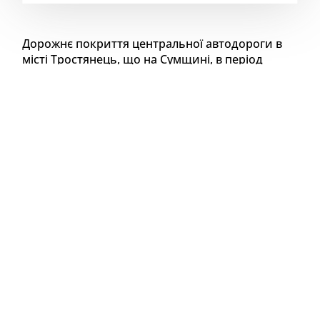
Дорожнє покриття центральної автодороги в
місті Тростянець, що на Сумщині, в період
російської окупації в березні 2022 року зазнало
значних ушкоджень від артобстрілів та проїзду
важкої російської військової техніки.
Нещодавно у Тростянці відновили роботи з
капітального ремонту на одній з ключових
транспортних артерій області – автошляху Н-12
Суми-Полтава, точніше його приступили до його
завершення. Розпочали капітальний ремонт
дороги ще в 2023 році.
Координує роботи Служба відновлення та
розвитку інфраструктури у Сумській області.
Головний підрядник – одеська компанія
«Автомагістраль. Південь».