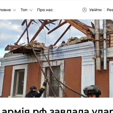
Увійти
Ре
ловне
Топ
Про нас
армія рф завдала удар