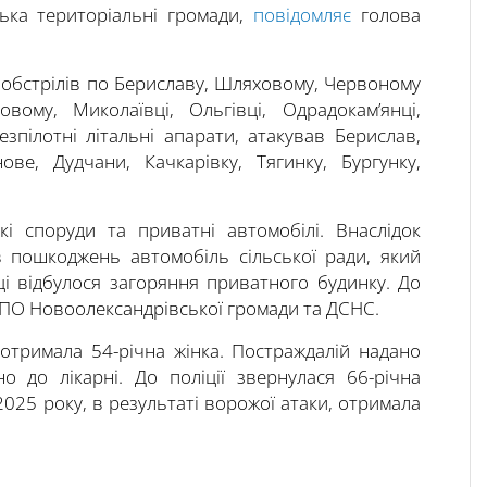
ська територіальні громади,
повідомляє
голова
 обстрілів по Бериславу, Шляховому, Червоному
овому, Миколаївці, Ольгівці, Одрадокам’янці,
пілотні літальні апарати, атакував Берислав,
нове, Дудчани, Качкарівку, Тягинку, Бургунку,
і споруди та приватні автомобілі. Внаслідок
 пошкоджень автомобіль сільської ради, який
вці відбулося загоряння приватного будинку. До
 МПО Новоолександрівської громади та ДСНС.
отримала 54-річна жінка. Постраждалій надано
о до лікарні. До поліції звернулася 66-річна
025 року, в результаті ворожої атаки, отримала