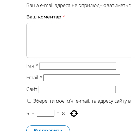
Ваша e-mail адреса не оприлюднюватиметьс
*
Ваш коментар
Ім'я
*
Email
*
Сайт
Зберегти моє ім'я, e-mail, та адресу сайт
5
+
=
8