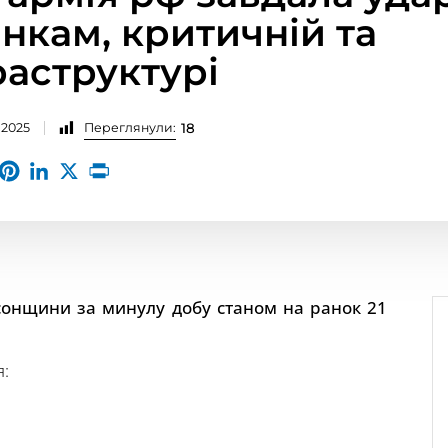
нкам, критичній та
раструктурі
.2025
Переглянули:
18
сонщини за минулу добу станом на ранок 21
я: