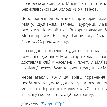
Новоолександрівська, Милівська та Тягин
Бериславської РДА Володимир Літвінов.
Ворог завдав мінометних та артилерійських
Маяку, Дудчанам, Тягинці, Бургунці, Льв
околицях Новорайська. Використовуючи без
Монастирське, Біляївку, Гаврилівку, Суха
Львове, Одрадокам’янку.
Пошкоджено житлові будинки, господарськ
влучання дронів у Монастирському зазнав
доставляв хліб у населений пункт. У Біляї
ліквідації пожежі були залучені працівники
Через атаку БПЛА у Качкарівці поранення 
необхідну медичну допомогу та доставлен
мешканка Червоного Маяку, яка 20 лютого 2
тілесні ушкодження та акубаротравму.
Джерело:
“
Кавун.City
“