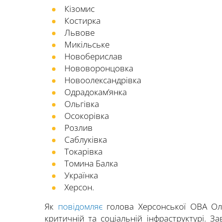
Кізомис
Костирка
Львове
Микільське
Новоберислав
Нововоронцовка
Новоолександрівка
Одрадокам’янка
Ольгівка
Осокорівка
Розлив
Саблуківка
Токарівка
Томина Балка
Українка
Херсон.
Як
повідомляє
голова Херсонської ОВА Оле
критичній та соціальній інфраструктурі. 