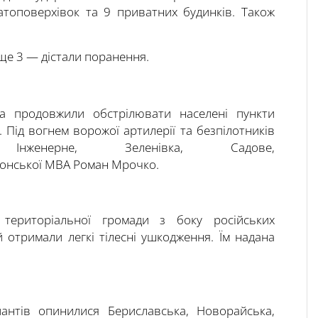
атоповерхівок та 9 приватних будинків. Також
 ще 3 — дістали поранення.
ька продовжили обстрілювати населені пункти
. Під вогнем ворожої артилерії та безпілотників
нженерне, Зеленівка, Садове,
онської МВА Роман Мрочко.
ї територіальної громади з боку російських
 отримали легкі тілесні ушкодження. Їм надана
антів опинилися Бериславська, Новорайська,