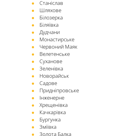
Станіслав
Шляхове
Білозерка
Біляївка
Дудчани
Монастирське
Червоний Маяк
Велетенське
Суханове
Зеленівка
Новорайськ
Садове
Придніпровське
Інженерне
Хрещенівка
Качкарівка
Бургунка
Зміївка
Золота Балка