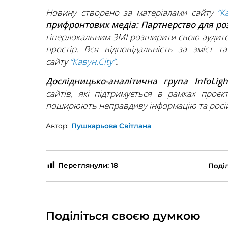
Новину створено за матеріалами сайту
“К
прифронтових медіа: Партнерство для р
гіперлокальним ЗМІ розширити свою аудито
простір. Вся відповідальність за зміст т
сайту
“Кавун.City”
.
Дослідницько-аналітична група InfoLig
сайтів, які підтримується в рамках проєк
поширюють неправдиву інформацію та росій
Автор:
Пушкарьова Світлана
Переглянули:
18
Поділ
Поділіться своєю думкою