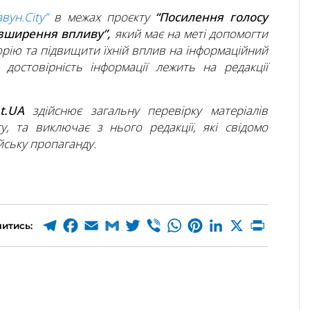
авун.City”
в межах проєкту
“Посилення голосу
озширення впливу”,
який має на меті допомогти
рію та підвищити їхній вплив на інформаційний
а достовірність інформації лежить на редакції
ht.UA
здійснює загальну перевірку матеріалів
ту, та виключає з нього редакції, які свідомо
ську пропаганду.
итись: