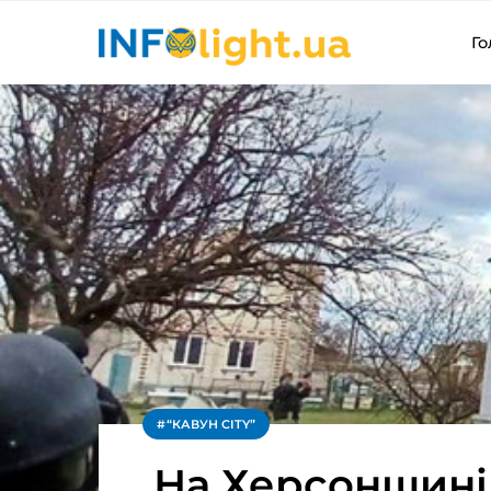
Го
“КАВУН CITY”
На Херсонщині 