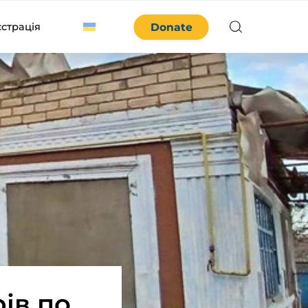
єстрація
Donate
ів по