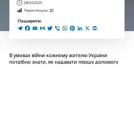
28.03.2025
21
Переглянули:
Поширити:
В умовах війни кожному жителю України
потрібно знати, як надавати першу допомогу
при пораненнях. Саме тому шосткинські
громадські активісти організували у нашому
місті навчання з тактичної медицини, під час
якого ветерани російсько-української війни
демонстрували, як правильно накладати
турнікет при кровотечах. Побували на першому
занятті і журналісти ШосткаNews.City.
106 поранених, серед яких 23 дитини. Саме до
таких наслідків призвів ракетний удар, який
завдала армія рф кілька днів тому по житловому