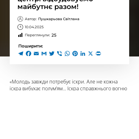
майбутнє разом!
Автор:
Пушкарьова Світлана
10.04.2025
25
Переглянули:
Поширити:
«Молодь завжди потребує іскри. Але не кожна
іскра вибухає полум’ям… Іскра справжнього вогню
запалює пожежі. Тож тільки ідеєю, наповненою
справжнім вогнем великої вибухової наснаги,
силою, тільки ідеєю, наповненою змістом можна
порвати і повести молодь до історичного чину…»
(Іван Багряний. Організаційне бюро УРДП. 1946р.)
Великі справи починаються з ідеї. Так було і в