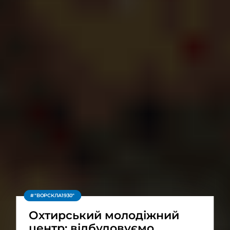
"ВОРСКЛА1930"
Охтирський молодіжний
центр: відбудовуємо