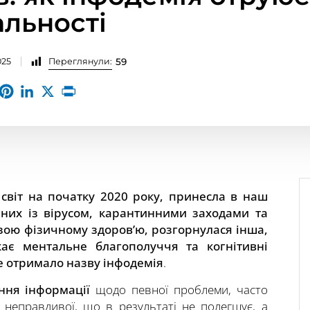
льності
025
Переглянули:
59
 світ на початку 2020 року, принесла в наш
заних із вірусом, карантинними заходами та
зою фізичному здоров’ю, розгорнулася інша,
ає ментальне благополуччя та когнітивні
ке отримало назву інфодемія
.
ння інформації
щодо певної проблеми, часто
ь неправдивої, що в результаті не полегшує, а