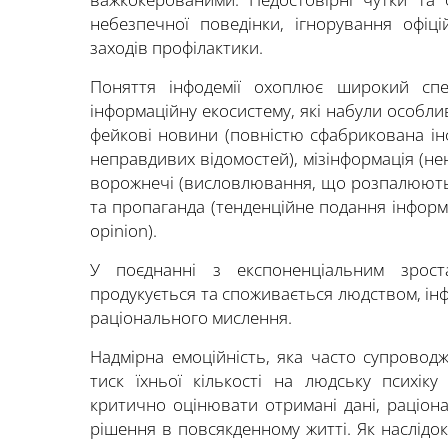
небезпечної поведінки, ігнорування офіц
заходів профілактики.
Поняття інфодемії охоплює широкий спе
інформаційну екосистему, які набули особлив
фейкові новини (повністю сфабрикована ін
неправдивих відомостей), мізінформація (н
ворожнечі (висловлювання, що розпалюють 
та пропаганда (тенденційне подання інфор
opinion).
У поєднанні з експоненціальним зрост
продукується та споживається людством, інф
раціонального мислення.
Надмірна емоційність, яка часто супровод
тиск їхньої кількості на людську психік
критично оцінювати отримані дані, раціон
рішення в повсякденному житті. Як наслідок