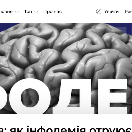
Увійти
Ре
ловне
Топ
Про нас
в: як інфодемія отрую