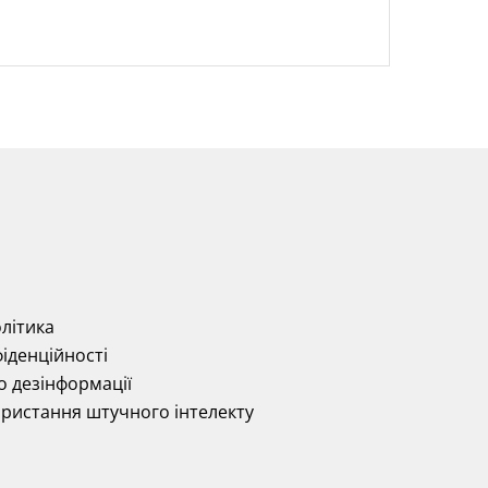
літика
іденційності
о дезінформації
ористання штучного інтелекту