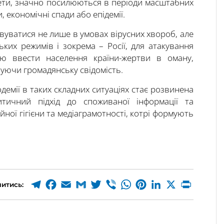
ети, значно посилюються в періоди масштабних
, економічні спади або епідемії.
овуватися не лише в умовах вірусних хвороб, але
ких режимів і зокрема – Росії, для атакування
ою ввести населення країни-жертви в оману,
уючи громадянську свідомість.
емії в таких складних ситуаціях стає розвинена
итичний підхід до споживаної інформації та
ої гігієни та медіаграмотності, котрі формують
итись: