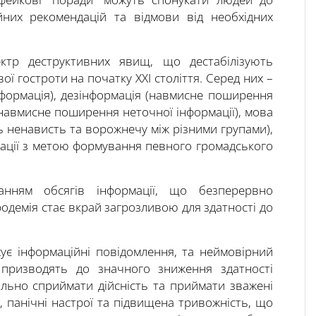
ійних рекомендацій та відмови від необхідних
ктр деструктивних явищ, що дестабілізують
ої гостроти на початку XXI століття. Серед них –
формація), дезінформація (навмисне поширення
енавмисне поширення неточної інформації), мова
ненависть та ворожнечу між різними групами),
мації з метою формування певного громадського
анням обсягів інформації, що безперервно
одемія стає вкрай загрозливою для здатності до
жує інформаційні повідомлення, та неймовірний
у призводять до значного зниження здатності
ально сприймати дійсність та приймати зважені
, панічні настрої та підвищена тривожність, що