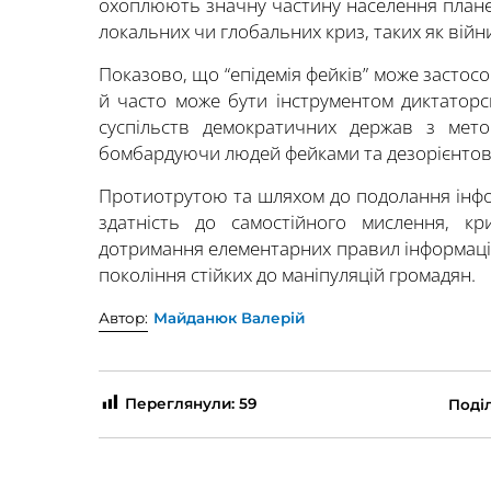
охоплюють значну частину населення план
локальних чи глобальних криз, таких як війни
Показово, що “епідемія фейків” може застос
й часто може бути інструментом диктаторсь
суспільств демократичних держав з мет
бомбардуючи людей фейками та дезорієнтов
Протиотрутою та шляхом до подолання інфод
здатність до самостійного мислення, кр
дотримання елементарних правил інформаційн
покоління стійких до маніпуляцій громадян.
Автор:
Майданюк Валерій
Переглянули:
59
Поділ