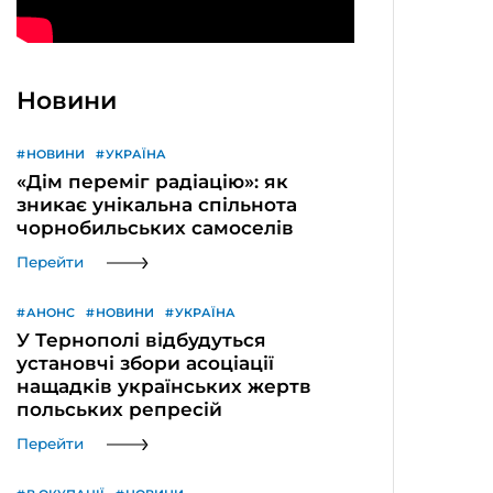
Новини
НОВИНИ
УКРАЇНА
«Дім переміг радіацію»: як
зникає унікальна спільнота
чорнобильських самоселів
Перейти
АНОНС
НОВИНИ
УКРАЇНА
У Тернополі відбудуться
установчі збори асоціації
нащадків українських жертв
польських репресій
Перейти