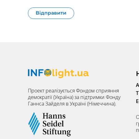
А
Проект реалізується Фондом сприяння
Т
демократії (Україна) за підтримки Фонду
E
Ганнса Зайделя в Україні (Німеччина).
О
г
п