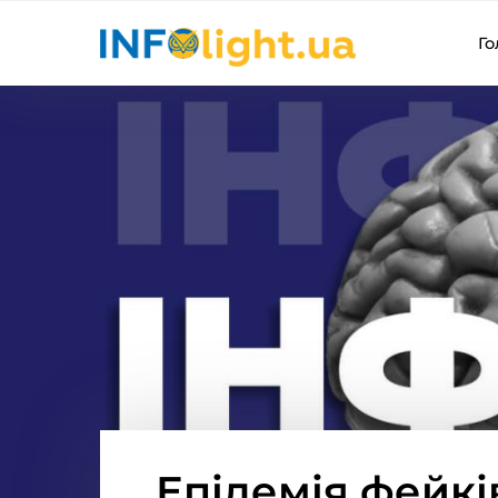
Го
Епідемія фейкі