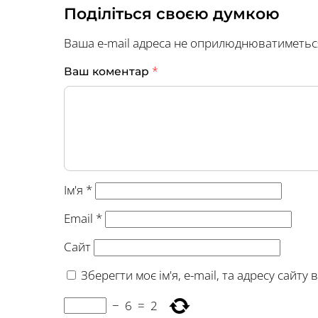
Поділіться своєю думкою
Ваша e-mail адреса не оприлюднюватиметьс
*
Ваш коментар
Ім'я
*
Email
*
Сайт
Зберегти моє ім'я, e-mail, та адресу сайт
−
6
=
2