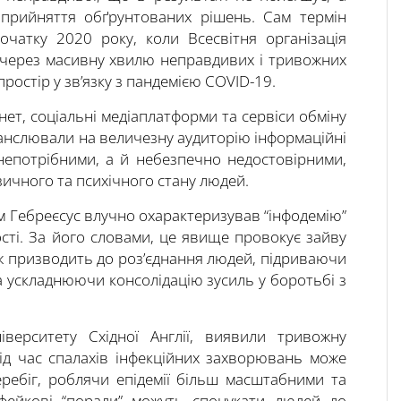
а прийняття обґрунтованих рішень. Сам термін
очатку 2020 року, коли Всесвітня організація
 через масивну хвилю неправдивих і тривожних
остір у зв’язку з пандемією COVID-19.
ет, соціальні медіаплатформи та сервіси обміну
нслювали на величезну аудиторію інформаційні
 непотрібними, а й небезпечно недостовірними,
ичного та психічного стану людей.
 Гебреєсус влучно охарактеризував “інфодемію”
ості. За його словами, це явище провокує зайву
кож призводить до роз’єднання людей, підриваючи
а ускладнюючи консолідацію зусиль у боротьбі з
іверситету Східної Англії, виявили тривожну
під час спалахів інфекційних захворювань може
ребіг, роблячи епідемії більш масштабними та
 фейкові “поради” можуть спонукати людей до