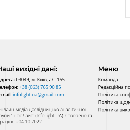
Наші вихідні дані:
Меню
дреса:
03049, м. Київ, а/с 165
Команда
елефон:
+38 (063) 765 90 85
Редакційна по
-mail:
infolight.ua@gmail.com
Політика конф
Політика щод
нлайн-медіа Дослідницько-аналітичної
Політика вик
рупи “ІнфоЛайт” (InfoLight.UA). Створено та
рацює з 04.10.2022