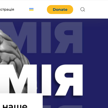
єстрація
Donate
є наше