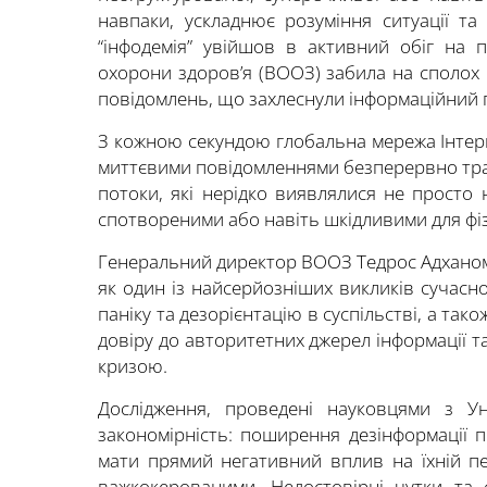
навпаки, ускладнює розуміння ситуації т
“інфодемія” увійшов в активний обіг на п
охорони здоров’я (ВООЗ) забила на сполох
повідомлень, що захлеснули інформаційний пр
З кожною секундою глобальна мережа Інтерн
миттєвими повідомленнями безперервно тра
потоки, які нерідко виявлялися не просто
спотвореними або навіть шкідливими для фіз
Генеральний директор ВООЗ Тедрос Адханом
як один із найсерйозніших викликів сучасн
паніку та дезорієнтацію в суспільстві, а та
довіру до авторитетних джерел інформації т
кризою.
Дослідження, проведені науковцями з Ун
закономірність: поширення дезінформації 
мати прямий негативний вплив на їхній пе
важкокерованими. Недостовірні чутки та