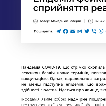
сприйняття реа
Автор:
Майданюк Валерій
14.04.2
Поширити:
Пандемія COVID-19, що стрімко охопила
лексикон безліч нових термінів, пов’я
вакцинацією. Однак, паралельно з загро
не менш підступна епідемія, що враж
здібності людства. Йдеться про явище, я
Інфодемія являє собою
надмірне пошире
неструктурованої, суперечливої або навіт