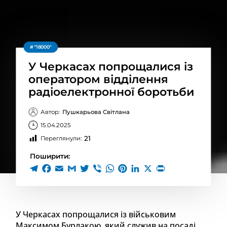
"18000"
У Черкасах попрощалися із
оператором відділення
радіоелектронної боротьби
Автор:
Пушкарьова Світлана
15.04.2025
21
Переглянули:
Поширити:
У Черкасах попрощалися із військовим
Максимом Бурлакою, який служив на посаді