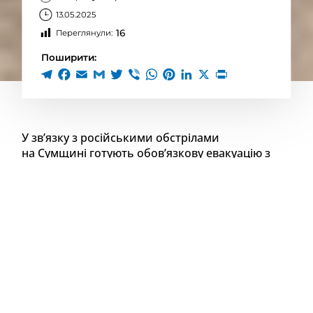
13.05.2025
16
Переглянули:
Поширити:
У зв’язку з російськими обстрілами
на Сумщині готують обов’язкову евакуацію з
прикордонного села Нова Слобода.
Про це повідомив начальник Сумської ОВА Олег
Григоров.
У Новій Слободі на Сумщині нині проживає
близько 300 людей, серед них 26 дітей. Їх ОВА
планує евакуювати.
“У нас не спокійно. До нас долітають КАБи і