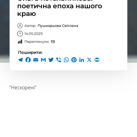
поетична епоха нашого
краю
Автор:
Пушкарьова Світлана
14.05.2025
19
Переглянули:
Поширити:
“Нескорені”
Мабуть, не варто говорити, хто з поетів чи поетес
є кращим або гіршим — кожен має свого читача,
свого слухача, або ж і зовсім залишається поза
увагою широкої аудиторії. Але є постаті, які
неможливо оминути. І серед таких — Ольга
Котельникова.