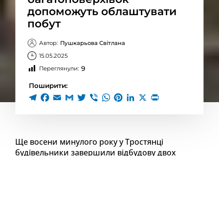
допоможуть облаштувати
побут
Автор:
Пушкарьова Світлана
15.05.2025
9
Переглянули:
Поширити:
Ще восени минулого року у Тростянці
будівельники завершили відбудову двох
багатоквартирних будинків, які були
зруйновані росіянами в період окупації. До цих
пір люди не вселилися у свої квартири. В
Тростянецькій міській раді планують, що це
станеться не раніше серпня цього року
.