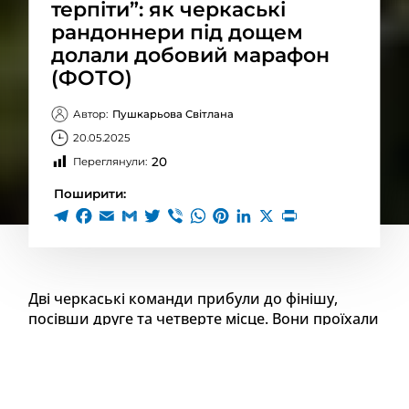
терпіти”: як черкаські
рандоннери під дощем
долали добовий марафон
(ФОТО)
Автор:
Пушкарьова Світлана
20.05.2025
20
Переглянули:
Поширити:
Дві черкаські команди прибули до фінішу,
посівши друге та четверте місце. Вони проїхали
420 кілометрів. Більшу частину дистанції
рандоннери долали під дощем. Велозаїзд
“Національний флеш” відбувся в Україні 10
травня.