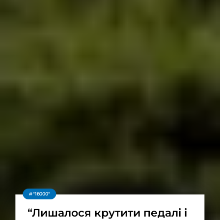
"18000"
“Лишалося крутити педалі і