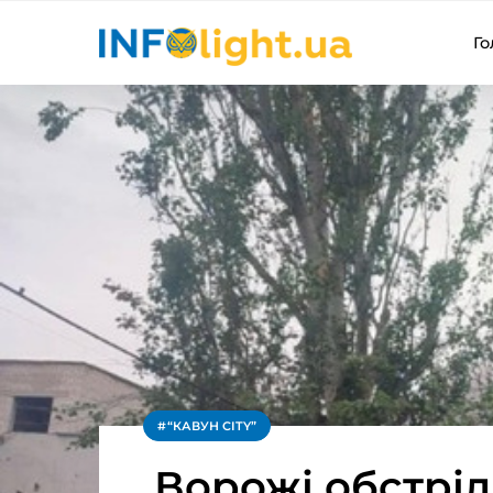
Го
“КАВУН CITY”
Ворожі обстрі