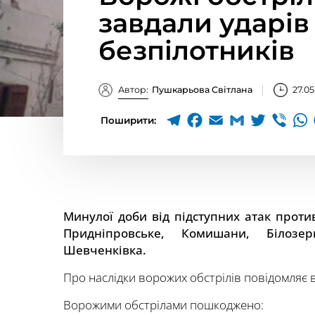
завдали ударів 
безпілотників
Автор:
Пушкарьова Світлана
27.05
Поширити:
Минулої доби від підступних атак проти
Придніпровське, Комишани, Білозер
Шевченківка.
Про наслідки ворожих обстрілів повідомляє від
Ворожими обстрілами пошкоджено: