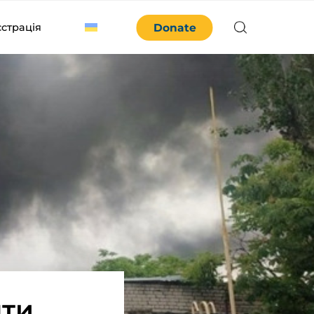
єстрація
Donate
нти