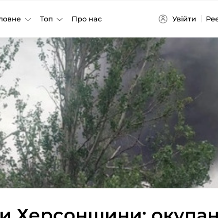
Увійти
Ре
ловне
Топ
Про нас
ли Херсонщини: окупа