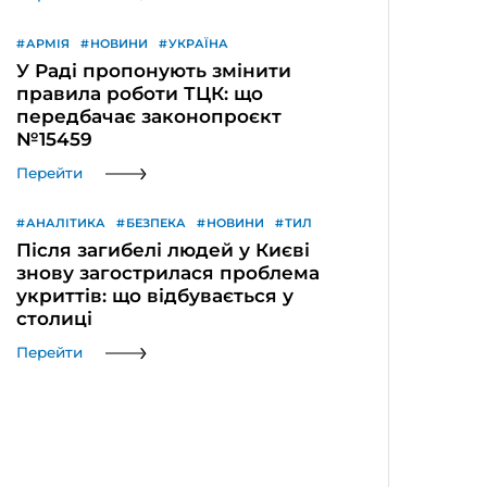
АРМІЯ
НОВИНИ
УКРАЇНА
У Раді пропонують змінити
правила роботи ТЦК: що
передбачає законопроєкт
№15459
Перейти
АНАЛІТИКА
БЕЗПЕКА
НОВИНИ
ТИЛ
Після загибелі людей у Києві
знову загострилася проблема
укриттів: що відбувається у
столиці
Перейти