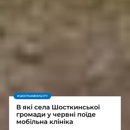
ШОСТКАNEWS.CITY
В які села Шосткинської
громади у червні поїде
мобільна клініка