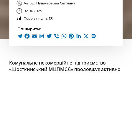
Автор:
Пушкарьова Світлана
02.06.2025
13
Переглянули:
Поширити:
Комунальне некомерційне підприємство
«Шосткинський МЦПМСД» продовжує активно
працювати над забезпеченням доступності
медичних послуг для всіх жителів громади,
особливо для тих, хто проживає у віддалених
населених пунктах. У травні 2025 року мобільна
клініка успішно відвідала п’ять сіл
Шосткинської громади: Гамаліївку, Лушники,
Пирогівку, Собичеве та Собич. Про це
повідомляє Шосткинський міський центр
первинної медико-санітарної допомоги на