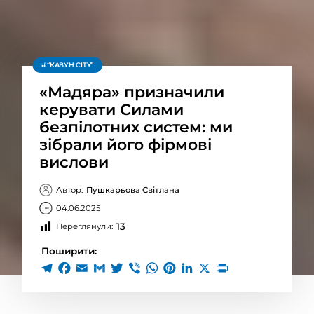
“КАВУН CITY”
«Мадяра» призначили
керувати Силами
безпілотних систем: ми
зібрали його фірмові
вислови
Автор:
Пушкарьова Світлана
04.06.2025
13
Переглянули:
Поширити: