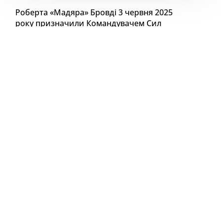
Роберта «Мадяра» Бровді 3 червня 2025
року призначили Командувачем Сил
безпілотних систем Збройних Сил
України. Кавун.City розповідає про зв’язок
«Мадяра» з Херсоном та збирає крилаті
вислови з його каналу.
«Птахи Мадяра»
оберігають
Херсонщину
До «Мадяра» у херсонців особливо тепле
ставлення, адже Роберт Бровді та його «пташки»
захищають місто від російських дронів, які
влаштовують справжній терор для населення, а
також його підрозділ брав участь у деокупації
міста.