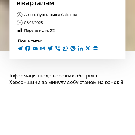
кварталам
Автор:
Пушкарьова Світлана
08.06.2025
22
Переглянули:
Поширити:
Інформація щодо ворожих обстрілів
Херсонщини за минулу добу станом на ранок 8
червня 2025 року.
Минулої доби під ворожими обстрілами
перебували:
Садове
Зимівник
Антонівка