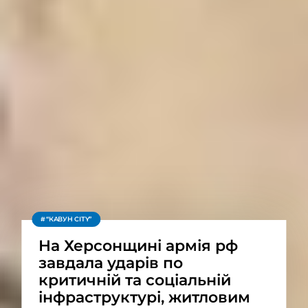
“КАВУН CITY”
На Херсонщині армія рф
завдала ударів по
критичній та соціальній
інфраструктурі, житловим