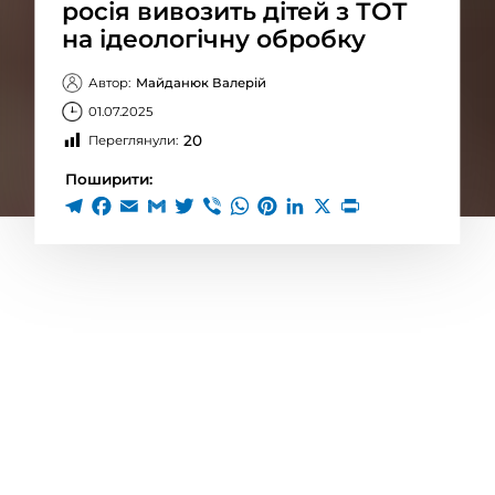
росія вивозить дітей з ТОТ
на ідеологічну обробку
Автор:
Майданюк Валерій
01.07.2025
20
Переглянули:
Поширити:
Окупанти активно вивозить школярів з
окупованих територій на тимчасовий
«відпочинок» углиб рф. Насправді ж
мова — не про відпочинок, а про
цілеспрямовану асиміляцію та зміну
ідентичності.