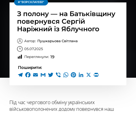
"ВОРСКЛА1930"
З полону — на Батьківщину
повернувся Сергій
Наріжний із Яблучного
Автор:
Пушкарьова Світлана
05.07.2025
19
Переглянули:
Поширити:
Під час чергового обміну українських
військовополонених додому повернувся наш
герой — Сергій Наріжний з Яблучного. Його
визволення стало справжньою подією для рідних,
односельців і всіх, хто з надією стежив за
новинами про обміни полоненими.