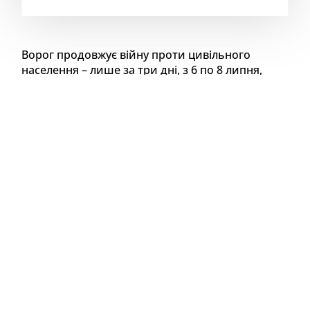
Ворог продовжує війну проти цивільного
населення – лише за три дні, з 6 по 8 липня,
загинули 6 людей, ще 6 – поранені. Це
мешканці Миколаївської, Хотінської,
Юнаківської, Шосткинської громад та
Битицького старостату Сумської громади.
Про безпекову ситуацію на Сумщині, евакуацію з
прифронтових громад і заходи щодо захисту
людей розповів
голова Сумської ОВА Олег
Григоров.
Лише з початку місяця зафіксовано 218 ударів
керованими авіабомбами, 190 випадків скидання
ВОГ, 120 атак FPV-дронами. Також ворог застосовує
«Шахеди» та інші ударні безпілотники, ракети.
Найчастіше під ударами – прикордоння. росія