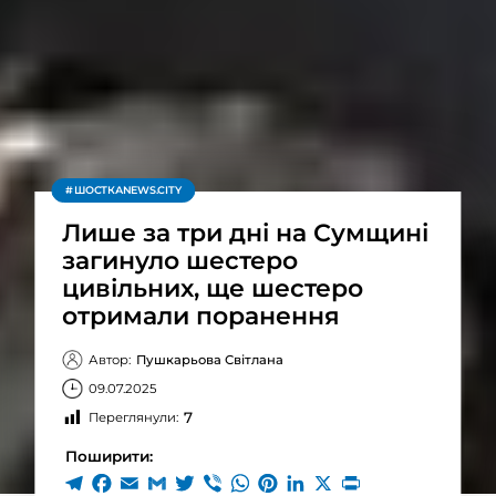
ШОСТКАNEWS.CITY
Лише за три дні на Сумщині
загинуло шестеро
цивільних, ще шестеро
отримали поранення
Автор:
Пушкарьова Світлана
09.07.2025
7
Переглянули:
Поширити: