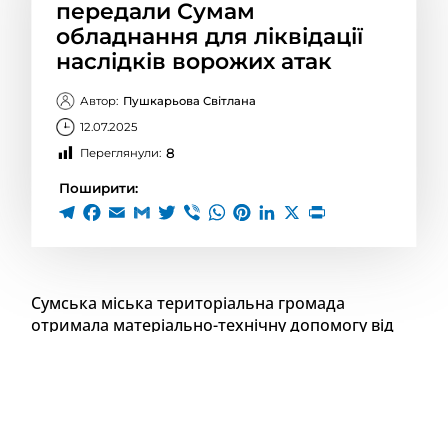
передали Сумам
обладнання для ліквідації
наслідків ворожих атак
Автор:
Пушкарьова Світлана
12.07.2025
8
Переглянули:
Поширити:
Сумська міська територіальна громада
отримала матеріально-технічну допомогу від
компанії Chemonics Group UK Limited, яку
реалізує Фонд «Партнерство за сильну Україну»
в межах міжнародної технічної допомоги.
До переліку отриманого устаткування входять OSB-