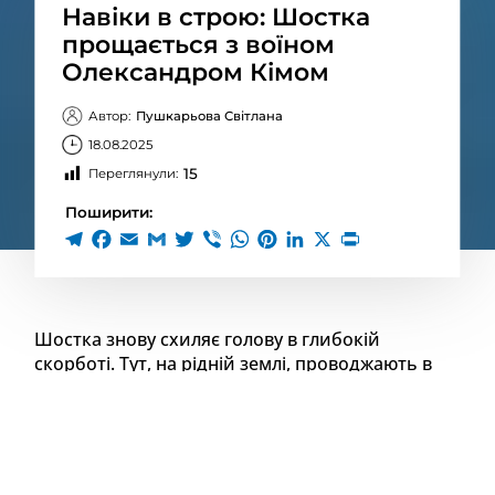
Навіки в строю: Шостка
прощається з воїном
Олександром Кімом
Автор:
Пушкарьова Світлана
18.08.2025
15
Переглянули:
Поширити:
Шостка знову схиляє голову в глибокій
скорботі. Тут, на рідній землі, проводжають в
останню путь земляка, який став ангелом у
військовій формі.
Олександр Олегович Кім
народився 5 травня
1979 року в селищі міського типу Хотинь Сумської