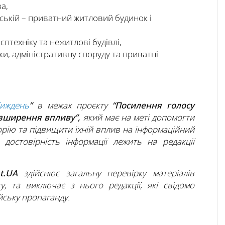
а,
ьській – приватний житловий будинок і
сптехніку та нежитлові будівлі,
ки, адміністративну споруду та приватні
Тиждень
”
в межах проєкту
“Посилення голосу
озширення впливу”,
який має на меті допомогти
рію та підвищити їхній вплив на інформаційний
а достовірність інформації лежить на редакції
ht.UA
здійснює загальну перевірку матеріалів
ту, та виключає з нього редакції, які свідомо
ську пропаганду.