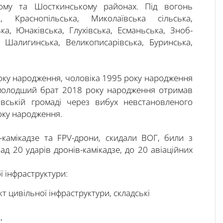
ому та Шосткинському районах. Під вогонь
, Краснопільська, Миколаївська сільська,
ька, Юнаківська, Глухівська, Есманьська, Зноб-
, Шалигинська, Великописарівська, Буринська,
оку народження, чоловіка 1995 року народження
 молодший брат 2018 року народження отримав
івській громаді через вибух невстановленого
оку народження.
-камікадзе та FPV-дрони, скидали ВОГ, били з
ад 20 ударів дронів-камікадзе, до 20 авіаційних
 інфраструктури:
кт цивільної інфраструктури, складські
,