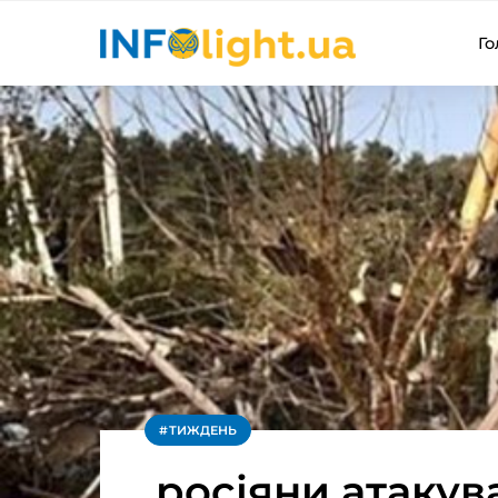
Го
ТИЖДЕНЬ
росіяни атакув