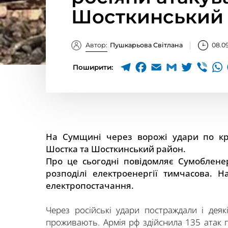
Шосткинський
Автор:
Пушкарьова Світлана
08.0
Поширити:
На Сумщині через ворожі удари по кри
Шостка та Шосткинський район.
Про це сьогодні повідомляє Сумобленер
розподілі електроенергії тимчасова. 
електропостачання.
Через російські удари постраждали і деяк
проживають. Армія рф здійснила 135 атак п