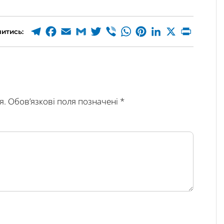
итись:
я.
Обов’язкові поля позначені
*