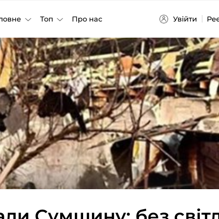
Увійти
Ре
ловне
Топ
Про нас
али Сумщину: без світ