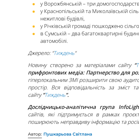
у Ворожбянській – три домогосподарств
у Краснопільській та Миколаївській сіл
нежитлові будівлі,
у Річківській громаді пошкоджено сільго
в Сумській – два багатоквартирні будин
автомобілі.
Джерело: “
Тиждень
“
Новину створено за матеріалами сайту
“
прифронтових медіа: Партнерство для р
гіперлокальним ЗМІ розширити свою аудито
простір. Вся відповідальність за зміст т
сайту
“
Тиждень
“.
Дослідницько-аналітична група InfoLig
сайтів, які підтримується в рамках проєк
поширюють неправдиву інформацію та росій
Автор:
Пушкарьова Світлана