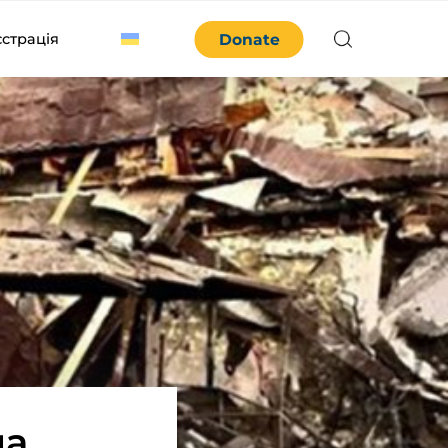
єстрація
Donate
ла