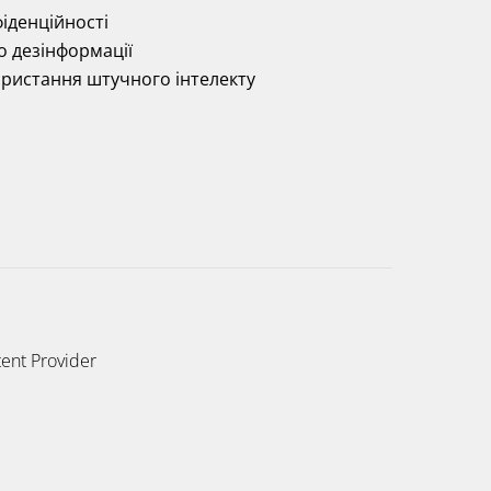
іденційності
о дезінформації
ористання штучного інтелекту
ent Provider