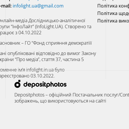
-mail:
infolight.ua@gmail.com
Політика конф
Політика щод
нлайн-медіа Дослідницько-аналітичної
Політика вик
рупи “ІнфоЛайт” (InfoLight.UA). Створено та
рацює з 04.10.2022
асновник – ГО “Фонд сприяння демократіїї
ані опубліковані відповідно до вимог Закону
країни “Про медіа”, стаття 37, частина 5
оменне ім’я infolight.in.ua було
ареєстровано 03.10.2022.
Depositphotos – офіційний Постачальник послуг/Cont
зображень, що використовуються на сайті