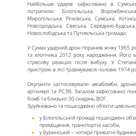
Найбільше ударів зафіксовано в Сумськ
потрапили: Білопільська, Ворожбянська
Миропільська, Річківська, Сумська, Хотінс
Новгородська, Свеська, Середино-Будська
Новослобідська та Путивльська громади.
У Сумах ударний дрон поранив жінку 1965 р
та хлопчика 2012 року народження. Його
стресову реакцію після вибуху. У Степан
пристрою в лісі травмувався чоловік 1974 р
Окупанти застосовували авіабомби, дрони
артилерії та РСЗВ. Загалом зафіксовано пон
бомб та близько 30 скидань ВОГ.
Зруйновано та пошкоджено об’єкти цивільної
у Білопільській громаді пошкоджені об’є
приміщення, транспортні засоби,
у Буринській – чотири приватні будинки