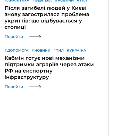
АНАЛІТИКА
БЕЗПЕКА
НОВИНИ
ТИЛ
Після загибелі людей у Києві
знову загострилася проблема
укриттів: що відбувається у
столиці
Перейти
ДОПОМОГА
НОВИНИ
ТИЛ
УКРАЇНА
Кабмін готує нові механізми
підтримки аграріїв через атаки
РФ на експортну
інфраструктуру
Перейти