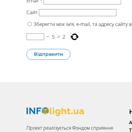
Email
*
Сайт
Зберегти моє ім'я, e-mail, та адресу сайт
−
5
=
2
А
Проект реалізується Фондом сприяння
Т