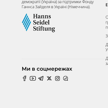
демократії (Україна) за підтримки Фонду
E
Ганнса Зайделя в Україні (Німеччина).
О
г
п
З
Д
У
Д
з
Ми в соцмережах