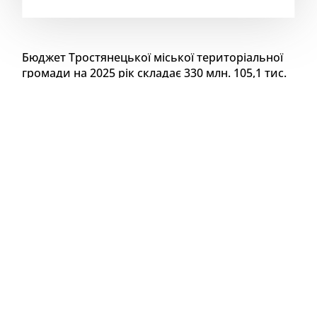
Бюджет Тростянецької міської територіальної
громади на 2025 рік складає 330 млн. 105,1 тис.
гривень, із них загальний фонд – 326 млн. 374,4
тис.гривень та спеціальний фонд – 3 млн. 730,7
тис.гривень.
Фактичні надходження загального
фонду за І півріччя 2025 року склали 179 млн.
761,3 тис.гривень, що становить 100,5% до
планового показника.
До бюджету Тростянецької міської територіальної
громади за січень-червень місяці 2025 року
зараховано доходів в сумі 194 159,9 тис.гривень, з
них: загального фонду – 179 761,3 тис.гривень та
спеціального фонду – 14 398,7 тис.гривень.
Власних доходів загального фонду зараховано до
бюджету Тростянецької МТГ в сумі 132 857,0
тис.гривень, при запланованих на звітний період