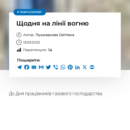
"ВОРСКЛА1930"
Щодня на лінії вогню
Автор:
Пушкарьова Світлана
13.09.2025
14
Переглянули:
Поширити:
До Дня працівників газового господарства
Полум’я заввишки в кількадесят метрів, дрони над
головою, вибухи зовсім поруч – і серед цього
пекла людина, яка не тікає, а працює. Щодня,
ризикуючи життям, Сергій Вакула, старший слюсар
газового господарства та Почесний громадянин