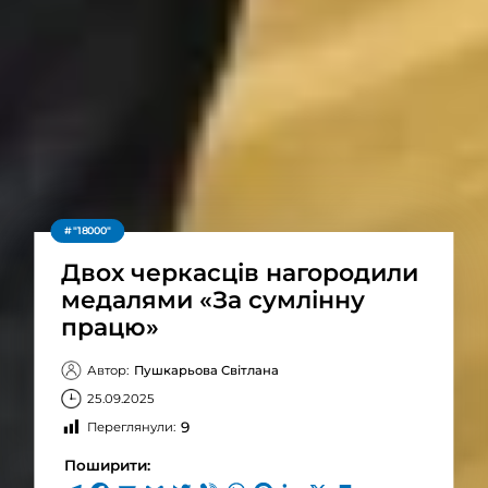
"18000"
Двох черкасців нагородили
медалями «За сумлінну
працю»
Автор:
Пушкарьова Світлана
25.09.2025
9
Переглянули:
Поширити: