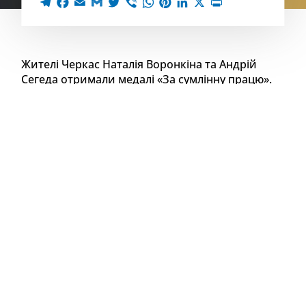
Жителі Черкас Наталія Воронкіна та Андрій
Сегеда отримали медалі «За сумлінну працю».
Вручення нагород відбулося 24 вересня перед
засіданням виконкому.
Про це повідомили на фейсбук-сторінці
Черкаської міської ради.
Наталія Воронкіна є керівницю Центру
комплексної реабілітації для осіб з інвалідністю
«ЖАГА Життя», а Андрій Сегеда – керівник
Територіального центру надання соціальних
послуг міста Черкаси.
У дописі зазначають, що їх відзначили за активну
життєву і громадянську позицію, патріотизм,
високий рівень професіоналізму, вагомий
особистий внесок у розвиток надання системи