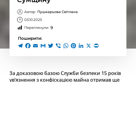
Автор:
Пушкарьова Світлана
03.10.2025
9
Переглянули:
Поширити:
За доказовою базою Служби безпеки 15 років
ув’язнення з конфіскацією майна отримав ще
один російський агент, який шпигував для
ворога на Сумщині.
Йдеться про завербованого
фсб 47-річного мешканця прикордоння області,
який «зливав» окупантам локації Сил оборони
на початку повномасштабної війни.
Контррозвідка СБУ затримала зловмисника влітку
2022 року, коли він готувався провести дорозвідку