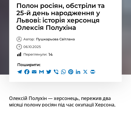
Полон росіян, обстріли та
25-й день народження у
Львові: історія херсонця
Олексія Полухіна
Автор:
Пушкарьова Світлана
06.10.2025
14
Переглянули:
Поширити:
Олексій Полухін — херсонець, пережив два
місяці полону росіян під час окупації Херсона,
власне саму окупацію, обстріли, а зараз живе у
Львові. Активіст, який захищає тварин,
підтримує українське Військо та права різних
категорій людей, потрапив під обстріл у Львові