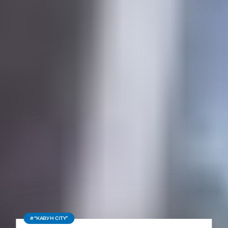
“КАВУН CITY”