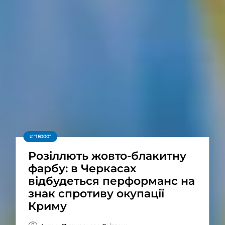
"18000"
Розіллють жовто‐блакитну
фарбу: в Черкасах
відбудеться перформанс на
знак спротиву окупації
Криму