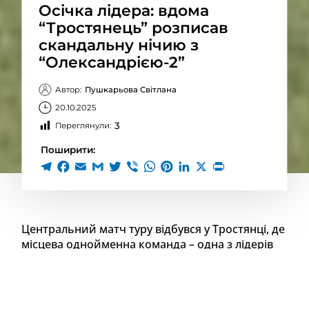
Осічка лідера: вдома
“Тростянець” розписав
скандальну нічию з
“Олександрією-2”
Автор:
Пушкарьова Світлана
20.10.2025
3
Переглянули:
Поширити:
Центральний матч туру відбувся у Тростянці, де
місцева однойменна команда – одна з лідерів
групи Б – приймала «Олександрію-2». Поєдинок
завершився нічиєю. Обидва голи було забито у
другому таймі зі стандартів.