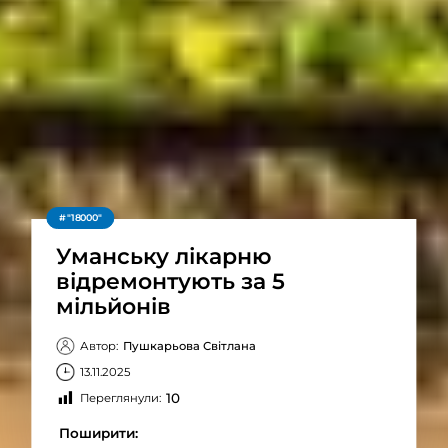
"18000"
Уманську лікарню
відремонтують за 5
мільйонів
Автор:
Пушкарьова Світлана
13.11.2025
10
Переглянули:
Поширити: