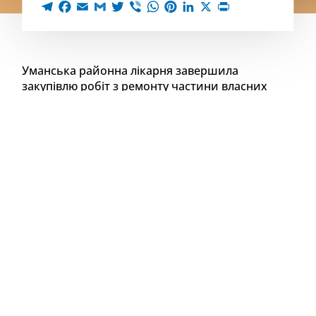
Уманська районна лікарня завершила
закупівлю робіт з ремонту частини власних
приміщень. До кінця року роботи на 5
мільйонів має виконати місцевий підрядник,
для якого це стане рекордна угода за публічний
кошт.
Про це пише «18000».
Що відомо про
проєкт?
Відповідно до проєктно‐кошторисної документації,
підрядник має здійснити ремонт коридорів та
приміщень двох відділень, а також перехідної