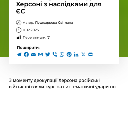
Херсоні з наслідками для
ЄС
Автор:
Пушкарьова Світлана
01.12.2025
7
Переглянули:
Поширити:
З моменту деокупації Херсона російські
військові взяли курс на систематичні удари по
цьому місту для терору місцевого населення.
Станом на листопад в обласному центрі
буквально вирує пекло через постійні атаки
безпілотників та артилерії. За даними Сил
оборони України, лише у жовтні на
Херсонському напрямку зафіксовано понад