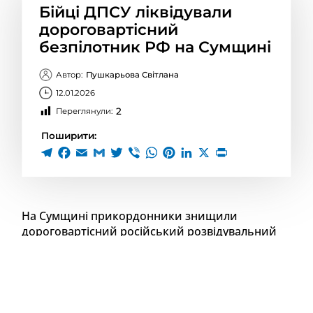
Бійці ДПСУ ліквідували
дороговартісний
безпілотник РФ на Сумщині
Автор:
Пушкарьова Світлана
12.01.2026
2
Переглянули:
Поширити:
На Сумщині прикордонники знищили
дороговартісний російський розвідувальний
безпілотник «мерлін-вр»
На Сумщині бійці 5 прикордонного загону
знищили російський розвідувальний безпілотник
«мерлін-вр». Даний тип дрона використовується