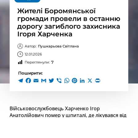
Жителі Боромянської
громади провели в останню
дорогу загиблого захисника
Ігоря Харченка
Автор:
Пушкарьова Світлана
12.01.2026
7
Переглянули:
Поширити:
Військовослужбовець Харченко Ігор
Анатолійович помер у шпиталі, де лікувався від
важкого поранення. На жаль, врятувати його
життя не вдалося. Пішов у небуття ще один
Герой.