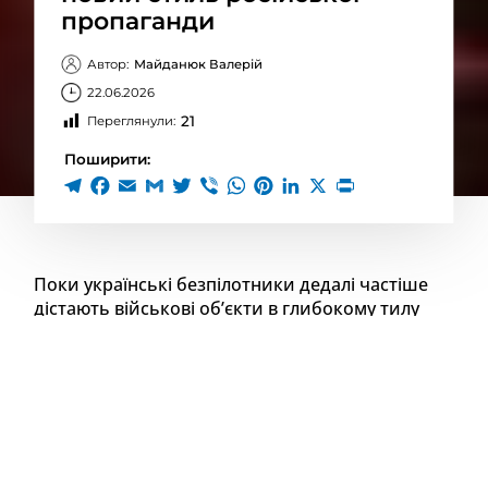
пропаганди
Автор:
Майданюк Валерій
22.06.2026
21
Переглянули:
Поширити:
Поки українські безпілотники дедалі частіше
дістають військові об’єкти в глибокому тилу
Росії, кремлівська пропаганда змушена
змінювати свою тактику. Якщо раніше Москва
намагалася демонструвати силу та
переконувати світ у власній невразливості, то
тепер дедалі частіше апелює до жалю,
поширює історії про нібито “жертв серед
цивільних” та вигадує нові інформаційні