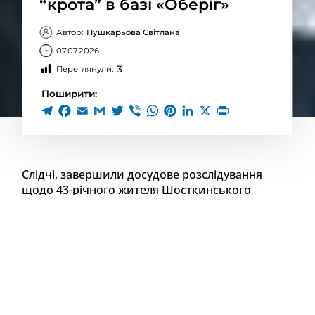
“крота” в базі «Оберіг»
Автор:
Пушкарьова Світлана
07.07.2026
3
Переглянули:
Поширити:
Слідчі, завершили досудове розслідування
щодо 43-річного жителя Шосткинського
району, який обіцяв військовозобов’язаним за
гроші «вирішити питання» із працівниками ТЦК
та СП. За скоєне фігуранту загрожує від 2 до 5
років позбавлення волі.
Під час слідства встановлено, що зловмисник
підшукував чоловіків, які перебували в розшуку або
мали статус порушників військового обліку, та