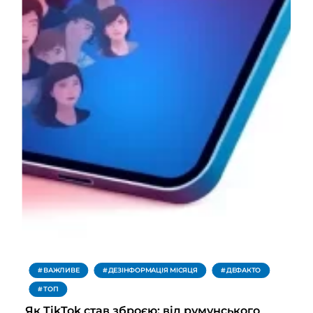
ВАЖЛИВЕ
ДЕЗІНФОРМАЦІЯ МІСЯЦЯ
ДЕФАКТО
ТОП
Як TikTok став зброєю: від румунського