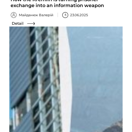
exchange into an information weapon
Майданюк Валерій
23.06.2025
Detail