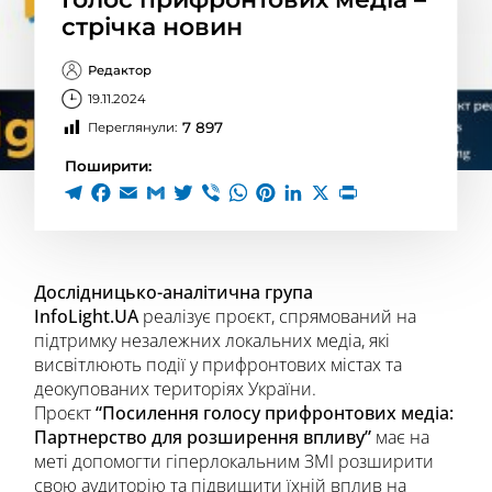
стрічка новин
Редактор
19.11.2024
7 897
Переглянули:
Поширити:
Дослідницько-аналітична група
InfoLight.UA
реалізує проєкт, спрямований на
підтримку незалежних локальних медіа, які
висвітлюють події у прифронтових містах та
деокупованих територіях України.
Проєкт
“Посилення голосу прифронтових медіа:
Партнерство для розширення впливу”
має на
меті допомогти гіперлокальним ЗМІ розширити
свою аудиторію та підвищити їхній вплив на