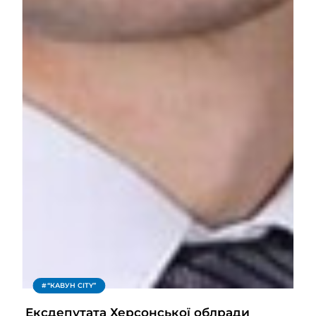
“КАВУН CITY”
Ексдепутата Херсонської облради