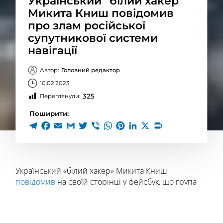
Український “білий хакер”
Микита Книш повідомив
про злам російської
супутникової системи
навігації
Автор:
Головний редактор
10.02.2023
325
Переглянули:
Поширити:
Український «білий хакер» Микита Книш
повідомив
на своїй сторінці у фейсбук, що група
українських «мамкіних хакерів» вивела з ладу
російську радіонавігаційну супутникову систему
ГЛОНАСС.