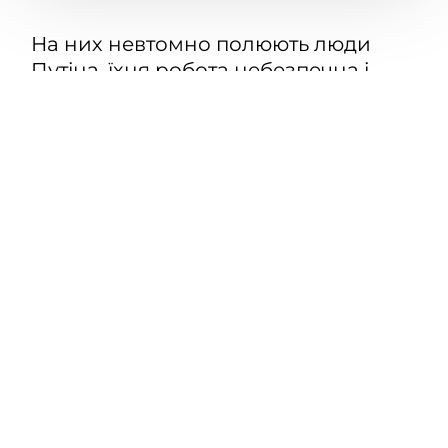
На них невтомно полюють люди
Путіна, їхня робота небезпечна і
таємна. Настав їхній час говорити
Стоячи у дверях російського військкомату в
окупованому Донецьку, Дмитро був радий, що саме
літнє сонце винне в нервовому поті на потилиці.
Він ледве підріс, щоб голосувати, але це був уже
другий раз, коли Дмитро присягав на вірність
прапору. Його куратор української військової
розвідки чекав, затамувавши подих, щоб дізнатися,
чи не обдурить їх хитрість сили президента
Путіна.
Навесні минулого року він записався до руху
«Спротив Nації», батальйонної групи українських
партизанів на чолі з «Гонтою», капітаном
розвідувальної роти полку «Азов». Важко
поранений у міських боях під час запеклої