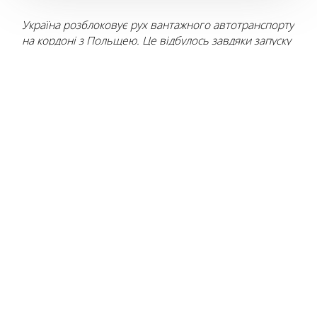
Україна розблоковує рух вантажного автотранспорту
на кордоні з Польщею. Це відбулось завдяки запуску
контрейлерних перевезень, які переміщують через
кордон вантажні автопоїзди на залізничних
платформах. Операція проводилась у взаємодії
Укрзалізниці, Мінінфраструктури та логістичних
підрозділів ГУР МОУ.
Хто та як зміг розблокувати україно-
польський кордон
Перші подробиці дізналася команда
online.ua
від
власних джерел у відповідних службах.
На даний момент організовано рух залізничних
платформ за маршрутом Львів (Скнилів) – Катовіце
(Славкув). Перетин державного кордону
здійснювався через залізничний пункт пропуску
«Володимир — Грубешів». Для водіїв автопоїздів
було організовано спеціальний автобус та ночівля