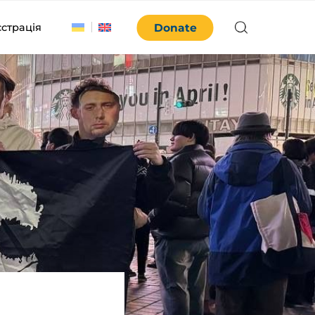
єстрація
Donate