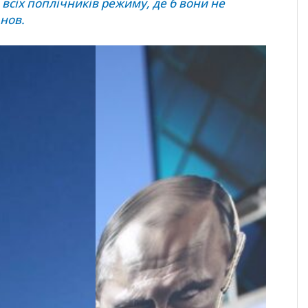
 всіх поплічників режиму, де б вони не
анов.