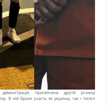
емонстрація, присвячена другій річниці
у. В ній брали участь як українці, так і тисячі