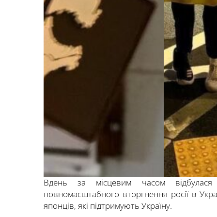
Вдень за місцевим часом відбулася д
повномасштабного вторгнення росії в Україн
японців, які підтримують Україну.