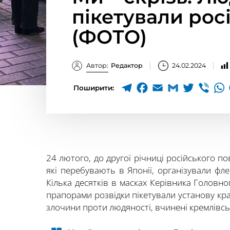
пікетували рос
(ФОТО)
Автор:
Редактор
24.02.2024
Поширити:
24 лютого, до другої річниці російського п
які перебувають в Японії, організували фле
Кілька десятків в масках Керівника Головн
прапорами розвідки пікетували установу кра
злочини проти людяності, вчинені кремлівсь