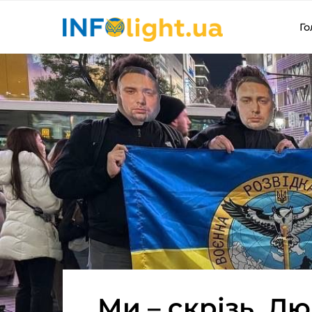
Го
Ми – скрізь. Л