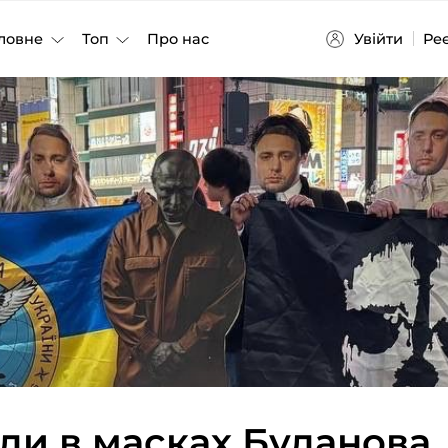
Увійти
Ре
ловне
Топ
Про нас
юди в масках Буданова