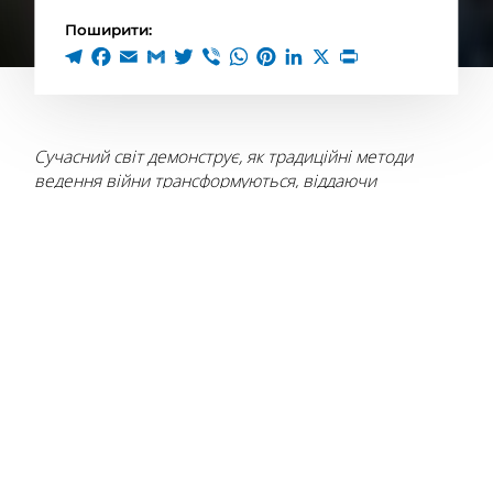
Поширити:
Сучасний світ демонструє, як традиційні методи
ведення війни трансформуються, віддаючи
пріоритет інформаційним стратегіям, що можуть
вирішити результати конфліктів до того, як будуть
випущені перші снаряди. Нічні події між Іраном та
Ізраїлем ілюструють цю тенденцію з усією наочністю.
Хоча, звісно, до їх фіналу ще далеко.
Проте вже
сьогодні доречно зробити певний аналіз, в тому
числі і для того, щоб прогнозувати подальший
розвиток подій.
Ми бачимо кілька складових, на які варто звернути
увагу.