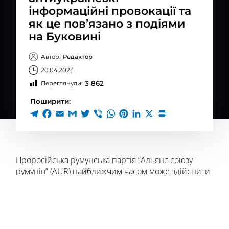
інформаційні провокації та
як це пов’язано з подіями
на Буковині
Автор:
Редактор
20.04.2024
3 862
Переглянули:
Поширити:
Проросійська румунська партія “Альянс союзу
румунів” (AUR) найближчим часом може здійснити
низку антиукраїнських інформаційних провокацій,
пише
Kyiv Post з посиланням на джерела в
Головному управлінні розвідки (ГУР) Міноборони.
Очікувана мета подібної дезінформаційної
кампанії – створити враження “утисків прав”