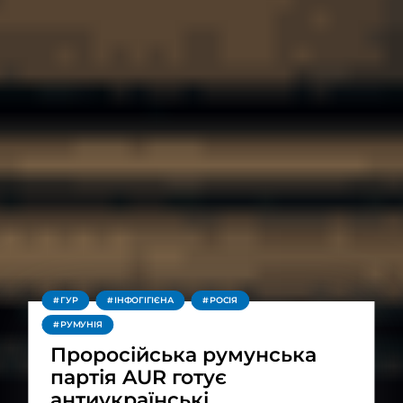
ГУР
ІНФОГІГІЄНА
РОСІЯ
РУМУНІЯ
Проросійська румунська
партія AUR готує
антиукраїнські