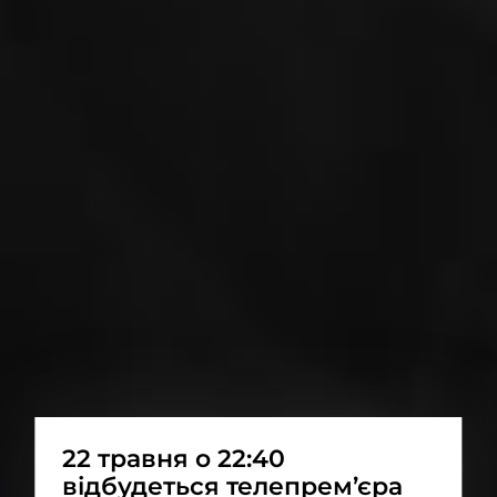
22 травня о 22:40
відбудеться телепрем’єра