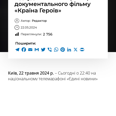
документального фільму
«Країна Героїв»
Автор:
Редактор
22.05.2024
2 756
Переглянули:
Поширити:
Київ, 22 травня 2024 р.
– Сьогодні о 22:40 на
національному телемарафоні «Єдині новини»
відбудеться прем’єра документального фільму
«Країна Героїв», створеного Головним
управлінням розвідки Міністерства оборони
України до Дня Героїв, який відзначають 23
травня. Фільм надає унікальний погляд на історію
боротьби України за свободу, включаючи